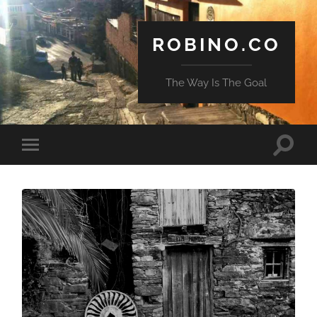
ROBINO.CO
The Way Is The Goal
Toggle
Toggle
search
mobile
field
menu